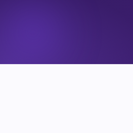
QUIÉNES SOMOS
Tu
aliado estratégico
en
equipamiento tecnológico